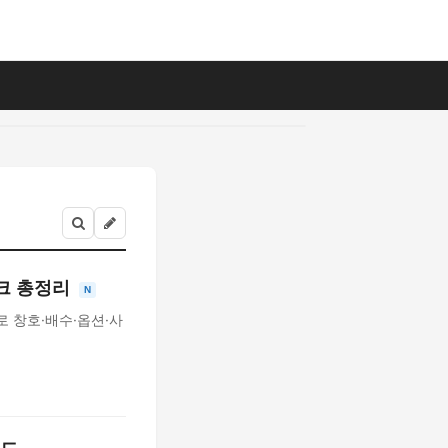
체크 총정리
N
 창호·배수·옵션·사