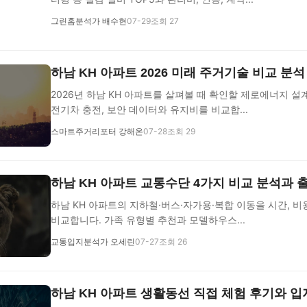
그린홈분석가 배수현
07-29
조회 27
하남 KH 아파트 2026 미래 주거기술 비교 분
2026년 하남 KH 아파트를 살펴볼 때 확인할 제로에너지 설
전기차 충전, 보안 데이터와 유지비를 비교합...
스마트주거리포터 강해온
07-28
조회 29
하남 KH 아파트 교통수단 4가지 비교 분석과 
하남 KH 아파트의 지하철·버스·자가용·복합 이동을 시간, 비
비교합니다. 가족 유형별 추천과 모델하우스...
교통입지분석가 오세린
07-27
조회 26
하남 KH 아파트 생활동선 직접 체험 후기와 입