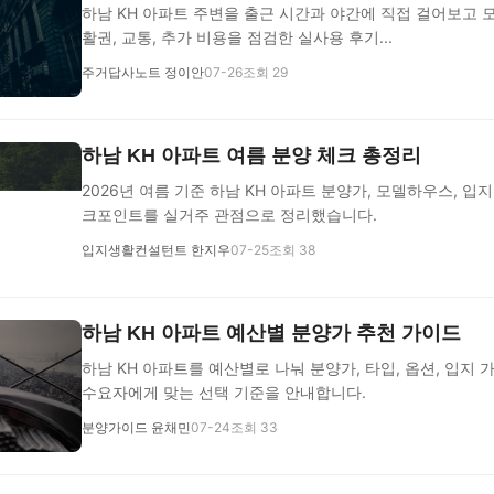
하남 KH 아파트 주변을 출근 시간과 야간에 직접 걸어보고 
활권, 교통, 추가 비용을 점검한 실사용 후기...
주거답사노트 정이안
07-26
조회 29
하남 KH 아파트 여름 분양 체크 총정리
2026년 여름 기준 하남 KH 아파트 분양가, 모델하우스, 입지
크포인트를 실거주 관점으로 정리했습니다.
입지생활컨설턴트 한지우
07-25
조회 38
하남 KH 아파트 예산별 분양가 추천 가이드
하남 KH 아파트를 예산별로 나눠 분양가, 타입, 옵션, 입지
수요자에게 맞는 선택 기준을 안내합니다.
분양가이드 윤채민
07-24
조회 33