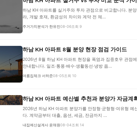
하남 KH 아파트 실거주 vs 투자 비교 분석 가
하남 KH 아파트를 실거주와 투자 관점으로 비교합니다. 분양가
라, 개발 호재, 환금성의 차이와 계약 전 체...
주거가치분석가 한유진
08-06
조회 9
하남 KH 아파트 8월 분양 현장 점검 가이드
2026년 8월 하남 KH 아파트 현장을 폭염과 집중호우 관점
안내합니다. 일조·통풍·배수·생활동선·냉방 옵...
여름집체크 서하준
08-05
조회 10
하남 KH 아파트 예산별 추천과 분양가 자금계
2026년 하남 KH 아파트 분양가를 안정형·균형형·여유형 
다. 계약금부터 대출, 옵션, 세금, 잔금까지 ...
내집예산설계사 윤채원
08-04
조회 14