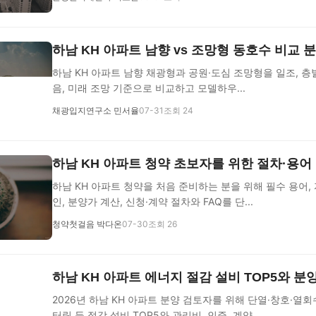
하남 KH 아파트 남향 vs 조망형 동호수 비교 
하남 KH 아파트 남향 채광형과 공원·도심 조망형을 일조, 층별
음, 미래 조망 기준으로 비교하고 모델하우...
채광입지연구소 민서율
07-31
조회 24
하남 KH 아파트 청약 초보자를 위한 절차·용어
하남 KH 아파트 청약을 처음 준비하는 분을 위해 필수 용어, 
인, 분양가 계산, 신청·계약 절차와 FAQ를 단...
청약첫걸음 박다온
07-30
조회 26
하남 KH 아파트 에너지 절감 설비 TOP5와 분
2026년 하남 KH 아파트 분양 검토자를 위해 단열·창호·열
터링 등 절감 설비 TOP5와 관리비, 인증, 계약...