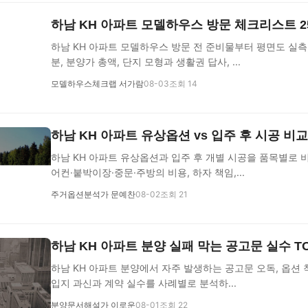
하남 KH 아파트 모델하우스 방문 체크리스트 
하남 KH 아파트 모델하우스 방문 전 준비물부터 평면도 실측
분, 분양가 총액, 단지 모형과 생활권 답사, ...
모델하우스체크랩 서가람
08-03
조회 14
하남 KH 아파트 유상옵션 vs 입주 후 시공 비
하남 KH 아파트 유상옵션과 입주 후 개별 시공을 품목별로 
어컨·붙박이장·중문·주방의 비용, 하자 책임,...
주거옵션분석가 문예찬
08-02
조회 21
하남 KH 아파트 분양 실패 막는 공고문 실수 T
하남 KH 아파트 분양에서 자주 발생하는 공고문 오독, 옵션 
입지 과신과 계약 실수를 사례별로 분석하...
분양문서해설가 이로운
08-01
조회 22