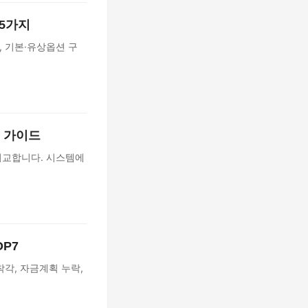
25가지
, 기본·유상옵션 구
교 가이드
비교합니다. 시스템에
OP7
착각, 자금계획 누락,