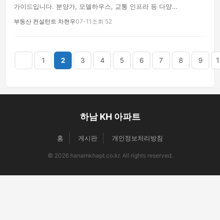
가이드입니다. 분양가, 모델하우스, 교통 인프라 등 다양...
부동산 컨설턴트 차현우
07-11
조회 52
음
맨끝
1
2
3
4
5
6
7
8
9
1
하남 KH 아파트
홈
게시판
개인정보처리방침
© 2026 hanamkhapt.co.kr. All rights reserved.