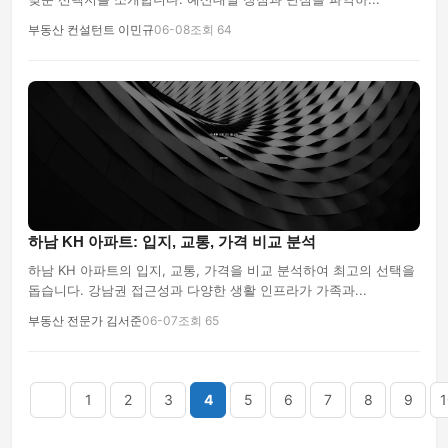
부동산 컨설턴트 이민규
06-08
조회 64
하남 KH 아파트: 입지, 교통, 가격 비교 분석
하남 KH 아파트의 입지, 교통, 가격을 비교 분석하여 최고의 선택을
돕습니다. 강남권 접근성과 다양한 생활 인프라가 가족과...
부동산 전문가 김서준
06-07
조회 65
음
맨끝
1
2
3
4
5
6
7
8
9
1