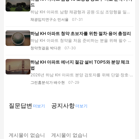
드
하남 KH 아파트 남향 채광형과 공원·도심 조망형을 일조,
층별 분양가, 사생활, 소음, 미래 조망 기준으...
채광입지연구소 민서율
07-31
하남 KH 아파트 청약 초보자를 위한 절차·용어 총정리
하남 KH 아파트 청약을 처음 준비하는 분을 위해 필수 용
어, 자격 점검, 입지 확인, 분양가 계산, 신청·...
청약첫걸음 박다온
07-30
하남 KH 아파트 에너지 절감 설비 TOP5와 분양 체크
법
2026년 하남 KH 아파트 분양 검토자를 위해 단열·창호·
열회수 환기·에너지 모니터링 등 절감 설비 TOP5...
그린홈분석가 배수현
07-29
질문답변
공지사항
더보기
더보기
게시물이 없습니
게시물이 없습니