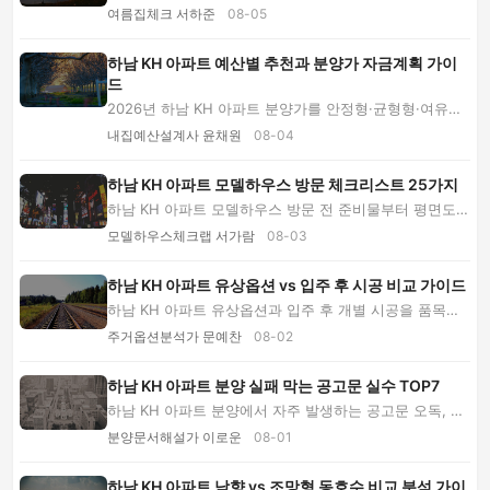
점에서 점검하는 방법을 안내합니다. 일조·통풍·...
여름집체크 서하준
08-05
하남 KH 아파트 예산별 추천과 분양가 자금계획 가이
드
2026년 하남 KH 아파트 분양가를 안정형·균형형·여유형
예산으로 나눠 비교합니다. 계약금부터 대출, 옵...
내집예산설계사 윤채원
08-04
하남 KH 아파트 모델하우스 방문 체크리스트 25가지
하남 KH 아파트 모델하우스 방문 전 준비물부터 평면도
실측, 기본·유상옵션 구분, 분양가 총액, 단지 ...
모델하우스체크랩 서가람
08-03
하남 KH 아파트 유상옵션 vs 입주 후 시공 비교 가이드
하남 KH 아파트 유상옵션과 입주 후 개별 시공을 품목별
로 비교합니다. 시스템에어컨·붙박이장·중문·주...
주거옵션분석가 문예찬
08-02
하남 KH 아파트 분양 실패 막는 공고문 실수 TOP7
하남 KH 아파트 분양에서 자주 발생하는 공고문 오독, 옵
션 착각, 자금계획 누락, 입지 과신과 계약 실...
분양문서해설가 이로운
08-01
하남 KH 아파트 남향 vs 조망형 동호수 비교 분석 가이