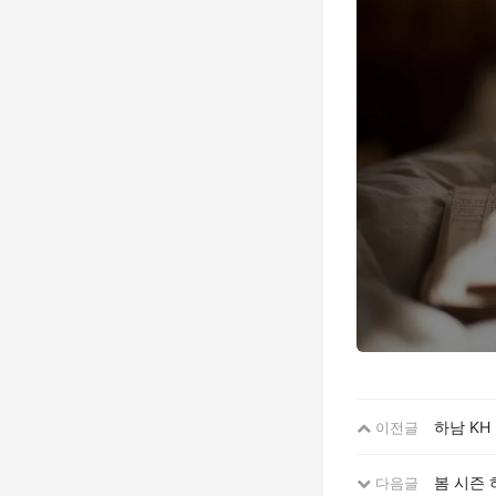
하남 KH
이전글
봄 시즌 
다음글