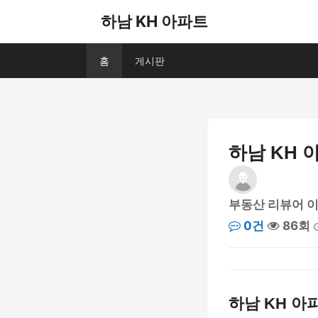
하남 KH 아파트
홈
게시판
하남 KH 
부동산 리뷰어 
0건
86회
하남 KH 아