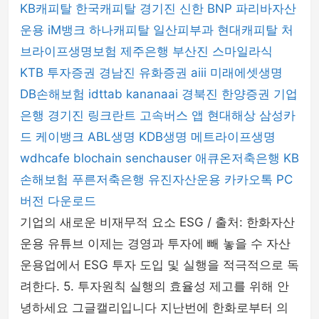
KB캐피탈
한국캐피탈
경기진
신한 BNP 파리바자산
운용
iM뱅크
하나캐피탈
일산피부과
현대캐피탈
처
브라이프생명보험
제주은행
부산진
스마일라식
KTB 투자증권
경남진
유화증권
aiii
미래에셋생명
DB손해보험
idttab
kananaai
경북진
한양증권
기업
은행
경기진
링크란트
고속버스 앱
현대해상
삼성카
드
케이뱅크
ABL생명
KDB생명
메트라이프생명
wdhcafe
blochain
senchauser
애큐온저축은행
KB
손해보험
푸른저축은행
유진자산운용
카카오톡 PC
버전 다운로드
기업의 새로운 비재무적 요소 ESG / 출처: 한화자산
운용 유튜브 이제는 경영과 투자에 빼 놓을 수 자산
운용업에서 ESG 투자 도입 및 실행을 적극적으로 독
려한다. 5. 투자원칙 실행의 효율성 제고를 위해 안
녕하세요 그글캘리입니다 지난번에 한화로부터 의