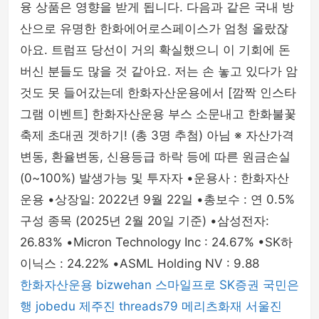
융 상품은 영향을 받게 됩니다. 다음과 같은 국내 방
산으로 유명한 한화에어로스페이스가 엄청 올랐잖
아요. 트럼프 당선이 거의 확실했으니 이 기회에 돈
버신 분들도 많을 것 같아요. 저는 손 놓고 있다가 암
것도 못 들어갔는데 한화자산운용에서 [깜짝 인스타
그램 이벤트] 한화자산운용 부스 소문내고 한화불꽃
축제 초대권 겟하기! (총 3명 추첨) 아님 ※ 자산가격
변동, 환율변동, 신용등급 하락 등에 따른 원금손실
(0~100%) 발생가능 및 투자자 •운용사 : 한화자산
운용 •상장일: 2022년 9월 22일 •총보수 : 연 0.5%
구성 종목 (2025년 2월 20일 기준) •삼성전자:
26.83% •Micron Technology Inc : 24.67% •SK하
이닉스 : 24.22% •ASML Holding NV : 9.88
한화자산운용
bizwehan
스마일프로
SK증권
국민은
행
jobedu
제주진
threads79
메리츠화재
서울진