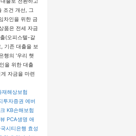
 대출로 전환하고
 조건 개선, 그
임차인을 위한 금
 상품은 전세 자금
대출(오피스텔-갈
, 기존 대출을 보
은행의 '우리 햇
인을 위한 대출
쉽게 자금을 마련
화재해상보험
지투자증권
에버
뱅크
KB손해보험
뷰
PCA생명
애
한국시티은행
효성