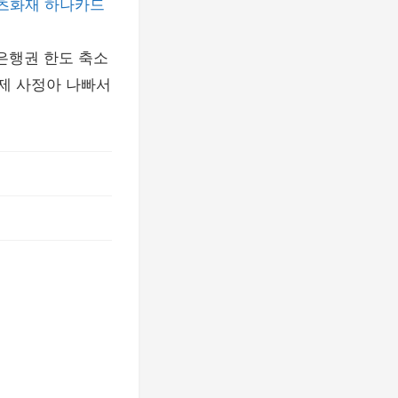
츠화재
하나카드
은행권 한도 축소
경제 사정아 나빠서