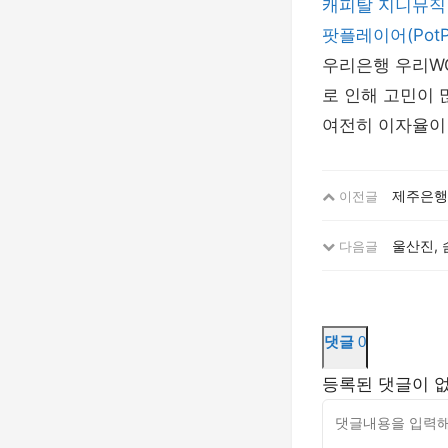
캐피탈
지니뮤직
팟플레이어(PotPl
우리은행 우리WO
로 인해 고민이 
여전히 이자율이
제주은행 
이전글
울산진,
다음글
댓글
0
등록된 댓글이 