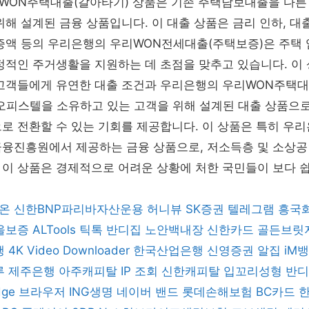
WON주택대출(갈아타기) 상품은 기존 주택담보대출을 다른
위해 설계된 금융 상품입니다. 이 대출 상품은 금리 인하, 대출
증액 등의 우리은행의 우리WON전세대출(주택보증)은 주택 
정적인 주거생활을 지원하는 데 초점을 맞추고 있습니다. 이
 고객들에게 유연한 대출 조건과 우리은행의 우리WON주택
오피스텔을 소유하고 있는 고객을 위해 설계된 대출 상품으로
로 전환할 수 있는 기회를 제공합니다. 이 상품은 특히 우리
금융진흥원에서 제공하는 금융 상품으로, 저소득층 및 소상공
 이 상품은 경제적으로 어려운 상황에 처한 국민들이 보다 
온
신한BNP파리바자산운용
허니뷰
SK증권
텔레그램
흥국
서울보증
ALTools
틱톡
반디집
노안백내장
신한카드
골든브릿
행
4K Video Downloader
한국산업은행
신영증권
알집
iM
루
제주은행
아주캐피탈
IP 조회
신한캐피탈
입꼬리성형
반디
dge 브라우저
ING생명
네이버 밴드
롯데손해보험
BC카드