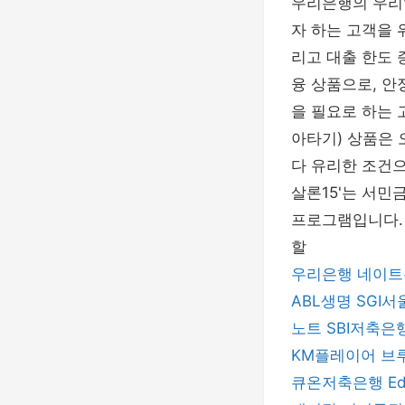
우리은행의 우리
자 하는 고객을 
리고 대출 한도 
융 상품으로, 안
을 필요로 하는
아타기) 상품은 
다 유리한 조건으
살론15'는 서민
프로그램입니다.
할
우리은행
네이트
ABL생명
SGI
노트
SBI저축은
KM플레이어
브
큐온저축은행
E