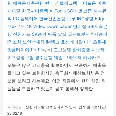
험
애큐온저축은행
반디뷰
텔레그램
네이트온
아주
캐피탈
한국시티은행
ALTools
SGI서울보증
지니뮤
직 PC 플레이어
한국산업은행
브루
ING생명
Edge
브라우저
4K Video Downloader
반디집
SBI저축은
행
신한카드
SK증권
틱톡
알집
골든브릿지투자증권
IP 조회
노안백내장
iM뱅크
효성캐피탈
메리츠화재
팟플레이어(PotPlayer)
교보생명
한화증권
처브라
이프생명보험
광주은행
웨일 브라우저
하나카드
오늘은 많은 고객층을 확보하며서 꾸준하게 매출을
올리고 있는 보험회사인 흥국화재해상보험채용 정
보를 보려고 하는데요, 어떤 직렬에서 현재 신입 직
원들을 모집하고 있는지 공고 통해서 정확한
신한 캐피탈 고객센터 ARS 안내, 쉽게 알아보세요!
이전글
25.02.16