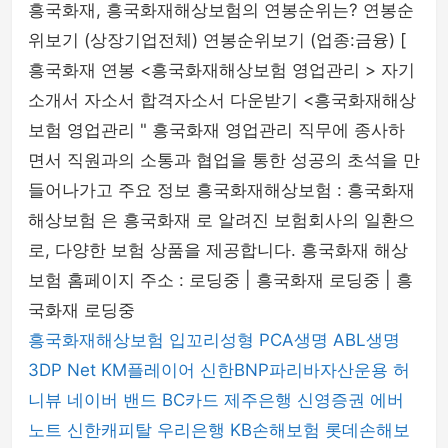
흥국화재, 흥국화재해상보험의 연봉순위는? 연봉순
위보기 (상장기업전체) 연봉순위보기 (업종:금융) [
흥국화재 연봉 <흥국화재해상보험 영업관리 > 자기
소개서 자소서 합격자소서 다운받기 <흥국화재해상
보험 영업관리 " 흥국화재 영업관리 직무에 종사하
면서 직원과의 소통과 협업을 통한 성공의 초석을 만
들어나가고 주요 정보 흥국화재해상보험 : 흥국화재
해상보험 은 흥국화재 로 알려진 보험회사의 일환으
로, 다양한 보험 상품을 제공합니다. 흥국화재 해상
보험 홈페이지 주소 : 로딩중 | 흥국화재 로딩중 | 흥
국화재 로딩중
흥국화재해상보험
입꼬리성형
PCA생명
ABL생명
3DP Net
KM플레이어
신한BNP파리바자산운용
허
니뷰
네이버 밴드
BC카드
제주은행
신영증권
에버
노트
신한캐피탈
우리은행
KB손해보험
롯데손해보