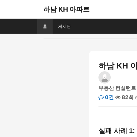
하남 KH 아파트
홈
게시판
하남 KH 
부동산 컨설턴트
0건
82회
실패 사례 1