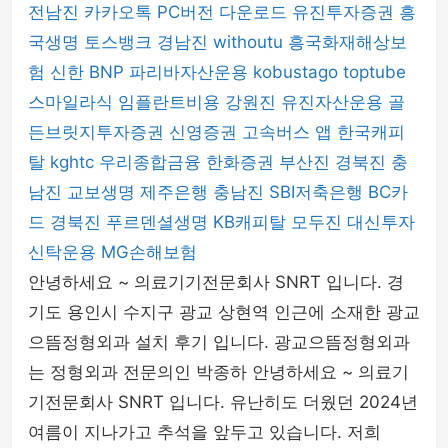
전남진
카카오톡 PC버전 다운로드
유진투자증권
흥
국생명
토스뱅크
경남진
withoutu
흥국화재해상보
험
신한 BNP 파리바자산운용
kobustago
toptube
스마일라식
임플란트비용
강원진
유진자산운용
골
든브릿지투자증권
신영증권
고속버스 앱
한국캐피
탈
kghtc
우리종합금융
한화증권
부산진
경북진
충
남진
교보생명
제주은행
충남진
SBI저축은행
BC카
드
경북진
푸르덴셜생명
KB캐피탈
모두진
대신투자
신탁운용
MG손해보험
안녕하세요 ~ 의료기기전문회사 SNRT 입니다. 경
기도 용인시 수지구 광교 상현역 인근에 소재한 광교
으뜸정형외과 설치 후기 입니다. 광교으뜸정형외과
는 정형외과 전문의인 박종하 안녕하세요 ~ 의료기
기전문회사 SNRT 입니다. 유난히도 더웠던 2024년
여름이 지나가고 추석을 앞두고 있습니다. 저희