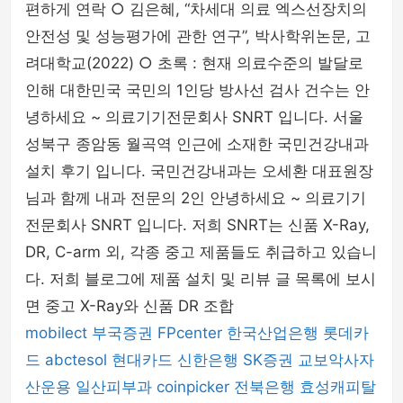
편하게 연락 ○ 김은혜, “차세대 의료 엑스선장치의
안전성 및 성능평가에 관한 연구”, 박사학위논문, 고
려대학교(2022) ○ 초록 : 현재 의료수준의 발달로
인해 대한민국 국민의 1인당 방사선 검사 건수는 안
녕하세요 ~ 의료기기전문회사 SNRT 입니다. 서울
성북구 종암동 월곡역 인근에 소재한 국민건강내과
설치 후기 입니다. 국민건강내과는 오세환 대표원장
님과 함께 내과 전문의 2인 안녕하세요 ~ 의료기기
전문회사 SNRT 입니다. 저희 SNRT는 신품 X-Ray,
DR, C-arm 외, 각종 중고 제품들도 취급하고 있습니
다. 저희 블로그에 제품 설치 및 리뷰 글 목록에 보시
면 중고 X-Ray와 신품 DR 조합
mobilect
부국증권
FPcenter
한국산업은행
롯데카
드
abctesol
현대카드
신한은행
SK증권
교보악사자
산운용
일산피부과
coinpicker
전북은행
효성캐피탈