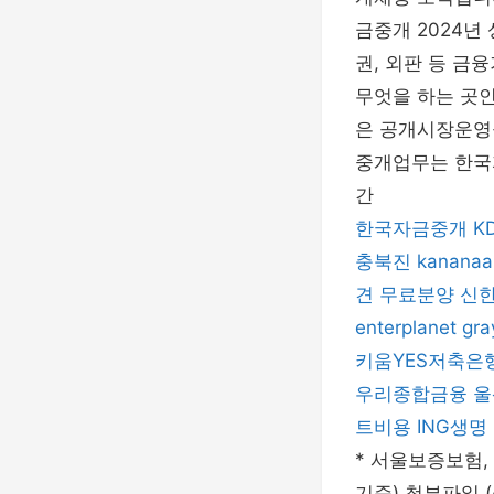
금중개 2024년
권, 외판 등 
무엇을 하는 곳
은 공개시장운영
중개업무는 한국자
간
한국자금중개
K
충북진
kananaa
견 무료분양
신
enterplanet
gra
키움YES저축은
우리종합금융
울
트비용
ING생명
* 서울보증보험, 
기준) 첨부파일 