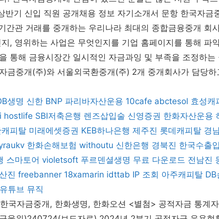
 상반기 신입 직원 공개채용 정보 자기소개서 문항 한국자금중
금융기간관 거래를 중개하는 우리나라 최대의 종합금융중개 회
인지, 영위하는 사업은 무엇인지를 기업 홈페이지를 통해 파
을 통해 금융시장간 일시적인 자금과잉 및 부족을 조정하는
금중개(주)와 서울외국환중개(주) 2개 중개회사가 담당하고
DB생명
신한 BNP 파리바자산운용
10cafe
abctesol
효성캐
i
hostlife
SBI저축은행
렌즈삽입술
신영증권
한화자산운용
한캐피탈
미래에셋증권
KEB하나은행
제주진
롯데캐피탈
경
yraukv
한화손해보험
withoutu
신한은행
경북진
한국수출
행
스마토어
violetsoft
푸르덴셜생명
무료 다운로드
전남진
산진
freebanner
18xamarin
idttab
IP 조회
아주캐피탈
D
유튜브 뮤직
한국자금중개, 한화생명, 한화오션 <별첨> 공적자금 통계자료 (2
(금융위)240724(보도자료) 2024년 2분기 공적자금 운용현