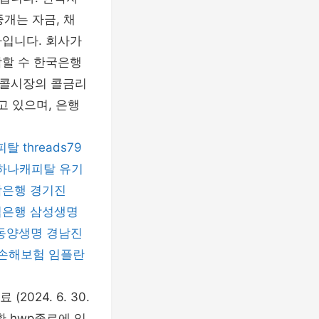
개는 자금, 채
사입니다. 회사가
악할 수 한국은행
 콜시장의 콜금리
 있으며, 은행
피탈
threads79
하나캐피탈
유기
남은행
경기진
입은행
삼성생명
동양생명
경남진
B손해보험
임플란
024. 6. 30.
황.hwp종로에 있