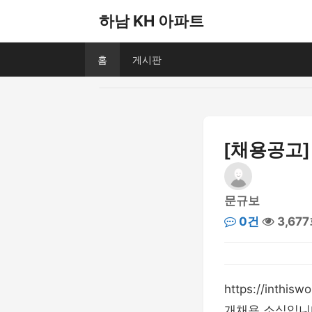
하남 KH 아파트
홈
게시판
[채용공고]
문규보
0건
3,67
https://int
개채용 소식입니